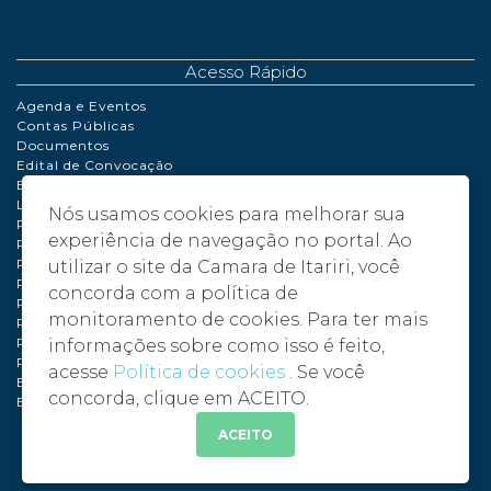
Acesso Rápido
Agenda e Eventos
Contas Públicas
Documentos
Edital de Convocação
Extrato de Contrato
LDO | LOA | PPA
Nós usamos cookies para melhorar sua
Perguntas Frequentes
experiência de navegação no portal. Ao
Políticas de Cookies
Portaria
utilizar o site da Camara de Itariri, você
Processo de Adiantamento
concorda com a política de
Relatório de Gestão Fiscal
monitoramento de cookies. Para ter mais
Plano de compras anual – PCA - 2024
Plano de compras anual – PCA - 2025
informações sobre como isso é feito,
Plano de compras anual – PCA - 2026
acesse
Política de cookies
. Se você
Balancete 2024
concorda, clique em ACEITO.
Balancete 2025
ACEITO
©
2026 - Câmara Municipal de Itariri - SP