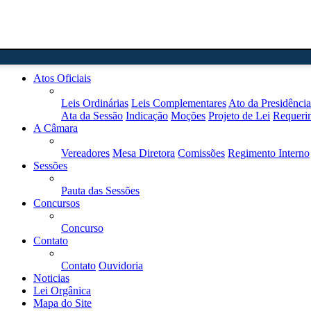
Home
Atos Oficiais
Leis Ordinárias
Leis Complementares
Ato da Presidência
Ata da Sessão
Indicação
Moções
Projeto de Lei
Requeri
A Câmara
Vereadores
Mesa Diretora
Comissões
Regimento Interno
Sessões
Pauta das Sessões
Concursos
Concurso
Contato
Contato
Ouvidoria
Noticias
Lei Orgânica
Mapa do Site