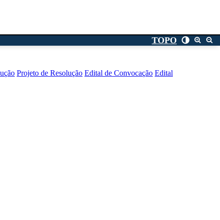
TOPO
lução
Projeto de Resolução
Edital de Convocação
Edital