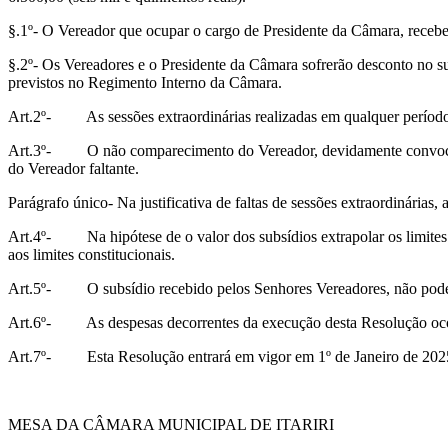
§.1º- O Vereador que ocupar o cargo de Presidente da Câmara, receberá
§.2º- Os Vereadores e o Presidente da Câmara sofrerão desconto no sub
previstos no Regimento Interno da Câmara.
Art.2º- As sessões extraordinárias realizadas em qualquer período
Art.3º- O não comparecimento do Vereador, devidamente convocado p
do Vereador faltante.
Parágrafo único- Na justificativa de faltas de sessões extraordinárias
Art.4º- Na hipótese de o valor dos subsídios extrapolar os limites c
aos limites constitucionais.
Art.5º- O subsídio recebido pelos Senhores Vereadores, não poderá
Art.6º- As despesas decorrentes da execução desta Resolução ocorr
Art.7º- Esta Resolução entrará em vigor em 1º de Janeiro de 2025,
MESA DA CÂMARA MUNICIPAL DE ITARIRI