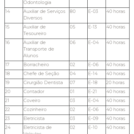
Odontologia
14
Auxiliar de Serviços
80
E-03
40 horas
Diversos
15
Auxiliar de
05
E-13
40 horas
Tesoureiro
16
Auxiliar de
06
E-04
40 horas
Transporte de
Alunos
17
Borracheiro
02
E-06
40 horas
18
Chefe de Seção
04
E-14
40 horas
19
Cirurgião Dentista
07
E-18
20 horas
20
Contador
01
E-21
40 horas
21
Coveiro
03
E-04
40 horas
22
Cozinheiro
02
E-06
40 horas
23
Eletricista
03
E-09
40 horas
24
Eletricista de
02
E-10
40 horas
Veículos