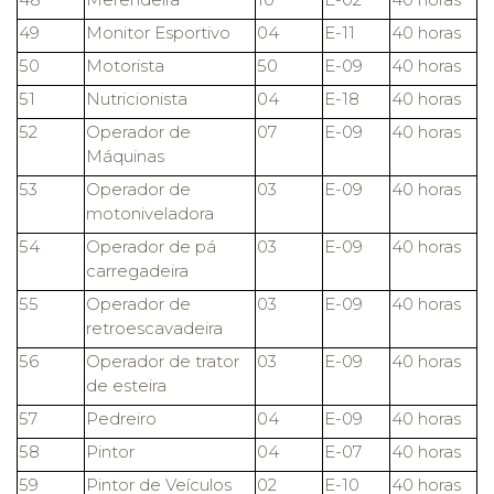
49
Monitor Esportivo
04
E-11
40 horas
50
Motorista
50
E-09
40 horas
51
Nutricionista
04
E-18
40 horas
52
Operador de
07
E-09
40 horas
Máquinas
53
Operador de
03
E-09
40 horas
motoniveladora
54
Operador de pá
03
E-09
40 horas
carregadeira
55
Operador de
03
E-09
40 horas
retroescavadeira
56
Operador de trator
03
E-09
40 horas
de esteira
57
Pedreiro
04
E-09
40 horas
58
Pintor
04
E-07
40 horas
59
Pintor de Veículos
02
E-10
40 horas