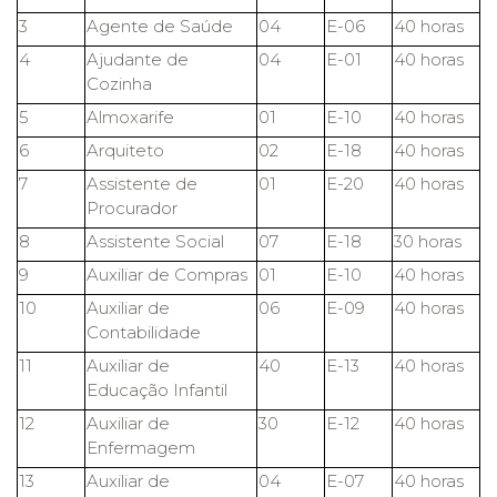
3
Agente de Saúde
04
E-06
40 horas
4
Ajudante de
04
E-01
40 horas
Cozinha
5
Almoxarife
01
E-10
40 horas
6
Arquiteto
02
E-18
40 horas
7
Assistente de
01
E-20
40 horas
Procurador
8
Assistente Social
07
E-18
30 horas
9
Auxiliar de Compras
01
E-10
40 horas
10
Auxiliar de
06
E-09
40 horas
Contabilidade
11
Auxiliar de
40
E-13
40 horas
Educação Infantil
12
Auxiliar de
30
E-12
40 horas
Enfermagem
13
Auxiliar de
04
E-07
40 horas