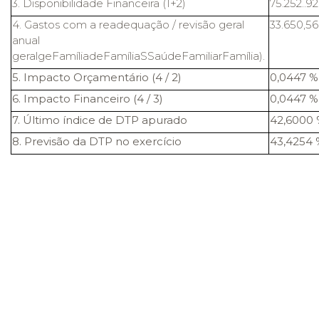
3. Disponibilidade Financeira (1+2)
75.252..9
4. Gastos com a readequação / revisão geral
33.650,56
anual
geralgeFamíliadeFamíliaSSaúdeFamiliarFamília).
5. Impacto Orçamentário (4 / 2)
0,0447 %
6. Impacto Financeiro (4 / 3)
0,0447 %
7. Último índice de DTP apurado
42,6000
8. Previsão da DTP no exercício
43,4254 