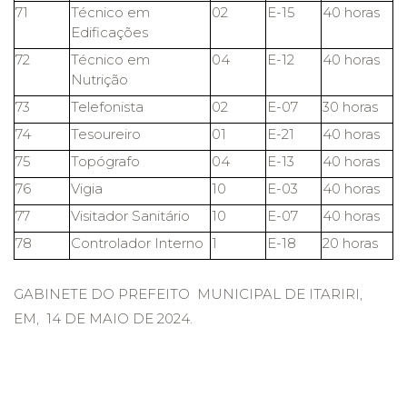
71
Técnico em
02
E-15
40 horas
Edificações
72
Técnico em
04
E-12
40 horas
Nutrição
73
Telefonista
02
E-07
30 horas
74
Tesoureiro
01
E-21
40 horas
75
Topógrafo
04
E-13
40 horas
76
Vigia
10
E-03
40 horas
77
Visitador Sanitário
10
E-07
40 horas
78
Controlador Interno
1
E-18
20 horas
GABINETE DO PREFEITO MUNICIPAL DE ITARIRI,
EM, 14 DE MAIO DE 2024.