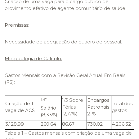
Criação de uma vaga para o cargo público de
provimento efetivo de agente comunitário de saúde.
Premissas:
Necessidade de adequação do quadro de pessoal.
Metodologia de Cálculo:
Gastos Mensais com a Revisão Geral Anual. Em Reais
(R$):
13º
1/3 Sobre
Encargos
Criação de 1
Total dos
Férias
Patronais
Salário
vaga de ACS
gastos
(2,77%)
21%
(8,33%)
3.128,99
260,64
86,67
730,02
4.206,32
Tabela 1 – Gastos mensais com criação de uma vaga de