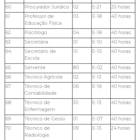
60
Procurador Jurídico
02
E-21
20 horas
61
Professor de
03
E-18
40 horas
Educação Física
62
Psicólogo
04
E-18
40 horas
63
Secretária
01
E-10
40 horas
64
Secretário de
10
E-10
40 horas
Escola
65
Servente
80
E-02
40 horas
66
Técnico Agrícola
02
E-13
40 horas
67
Técnico de
06
E-16
40 horas
Contabilidade
68
Técnico de
30
E-13
40 horas
Enfermagem
69
Técnico de Gesso
01
E-07
40 horas
70
Técnico de
09
E-13
24 horas
Radiologia