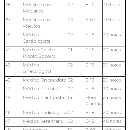
38
Mecânico de
02
E-10
40 horas
Máquinas
39
Mecânico de
04
E-07
40 horas
Veículos
40
Médico
02
E-18
20 horas
Cardiologista
41
Médico Geral e
01
E-18
20 horas
Pronto Socorro
42
Médico
02
E-18
20 horas
Ginecologista
43
Médico Ortopedista
02
E-18
20 horas
44
Médico Pediatra
02
E-18
20 horas
45
Médico Plantonista
14
Hora
24 horas
Plantão
46
Médico Radiologista
02
E-18
20 horas
47
Médico Veterinário
02
E-18
40 horas
48
Merendeira
10
E-02
40 horas