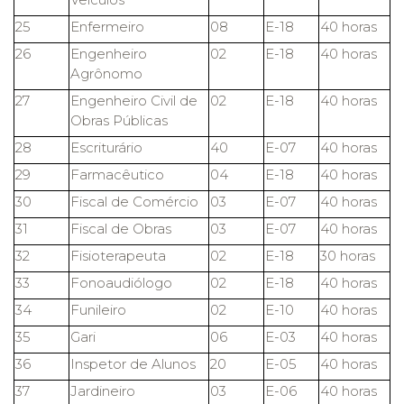
25
Enfermeiro
08
E-18
40 horas
26
Engenheiro
02
E-18
40 horas
Agrônomo
27
Engenheiro Civil de
02
E-18
40 horas
Obras Públicas
28
Escriturário
40
E-07
40 horas
29
Farmacêutico
04
E-18
40 horas
30
Fiscal de Comércio
03
E-07
40 horas
31
Fiscal de Obras
03
E-07
40 horas
32
Fisioterapeuta
02
E-18
30 horas
33
Fonoaudiólogo
02
E-18
40 horas
34
Funileiro
02
E-10
40 horas
35
Gari
06
E-03
40 horas
36
Inspetor de Alunos
20
E-05
40 horas
37
Jardineiro
03
E-06
40 horas