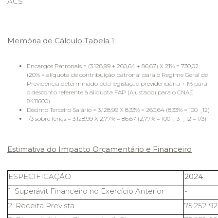
ACS
Memória de Cálculo Tabela 1:
Encargos Patronais = (3.128,99 + 260,64 + 86,67) X 21% = 730,02
(20% = alíquota de contribuição patronal para o Regime Geral de
Previdência determinado pela legislação previdenciária + 1% para
o desconto referente à alíquota FAP (Ajustado) para o CNAE
8411600)
Décimo Terceiro Salário = 3.128,99 X 8,33% = 260,64 (8,33% = 100 ¸12)
1/3 sobre férias = 3.128,99 X 2,77% = 86,67 (2,77% = 100 ¸ 3 ¸ 12 = 1/3)
Estimativa do Impacto Orçamentário e Financeiro
ESPECIFICAÇÃO
2024
1. Superávit Financeiro no Exercício Anterior
-
2. Receita Prevista
75.252..9