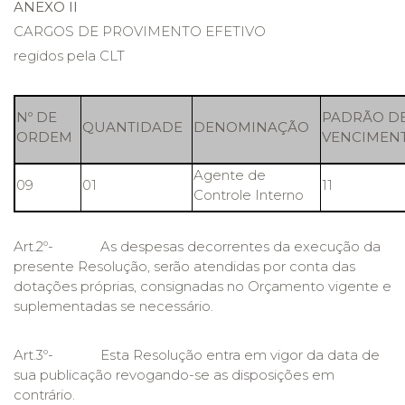
ANEXO II
CARGOS DE PROVIMENTO EFETIVO
regidos pela CLT
Nº DE
PADRÃO D
QUANTIDADE
DENOMINAÇÃO
ORDEM
VENCIMEN
Agente de
09
01
11
Controle Interno
Art.2º- As despesas decorrentes da execução da
presente Resolução, serão atendidas por conta das
dotações próprias, consignadas no Orçamento vigente e
suplementadas se necessário.
Art.3º- Esta Resolução entra em vigor da data de
sua publicação revogando-se as disposições em
contrário.