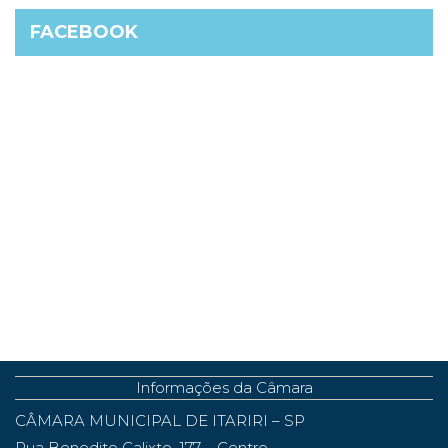
FACEBOOK
Informações da Câmara
CÂMARA MUNICIPAL DE ITARIRI – SP
Rua Benedito Calixto, 177 – Centro