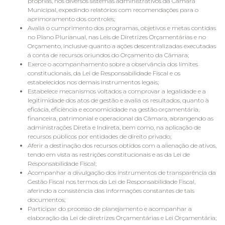
próprias, nos diversos sistemas administrativos da Câmara
Municipal, expedindo relatórios com recomendações para o
aprimoramento dos controles;
Avalia o cumprimento dos programas, objetivos e metas contidas
no Plano Plurianual, nas Leis de Diretrizes Orçamentárias e no
Orçamento, inclusive quanto a ações descentralizadas executadas
á conta de recursos oriundos do Orçamento da Câmara;
Exerce o acompanhamento sobre a observância dos limites
constitucionais, da Lei de Responsabilidade Fiscal e os
estabelecidos nos demais instrumentos legais;
Estabelece mecanismos voltados a comprovar a legalidade e a
legitimidade dos atos de gestão e avalia os resultados, quanto à
eficácia, eficiência e economicidade na gestão orçamentária,
financeira, patrimonial e operacional da Câmara, abrangendo as
administrações Direta e Indireta, bem como, na aplicação de
recursos públicos por entidades de direito privado;
Aferir a destinação dos recursos obtidos com a alienação de ativos,
tendo em vista as restrições constitucionais e as da Lei de
Responsabilidade Fiscal;
Acompanhar a divulgação dos instrumentos de transparência da
Gestão Fiscal nos termos da Lei de Responsabilidade Fiscal,
aferindo a consistência das informações constantes de tais
documentos;
Participar do processo de planejamento e acompanhar a
elaboração da Lei de diretrizes Orçamentárias e Lei Orçamentária;