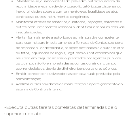
Manifestar-se, quando solicitado pela administração, acerca da
regularidade e legalidade de processo licitatório, sua dispensa ou
inexigibilidade e sobre o cumprimento e/ou legalidade de atos,
contratos e outros instrumentos congêneres;
Manifestar através de relatórios, auditorias, inspeções, pareceres e
outros pronunciamentos voltados a identificar a sanar as possíveis
irregularidades;
Alertar formalmente a autoridade administrativa competente
para que instaure imediatamente a Tomada de Contas, sob pena
de responsabilidade solidária, as ações destinadas a apurar os atos
ou fatos, inquinados de ilegais, ilegítimos ou antieconômicos que
resultem em prejuízo ao erário, praticados por agentes públicos,
ou quando não forem prestadas as contas ou, ainda, quando
ocorrer desfalque, desvio de dinheiro, bens ou valores públicos;
Emitir parecer conclusivo sobre as contas anuais prestadas pela
administração;
Realizar outras atividades de manutenção e aperfeiçoamento do
sistema de Controle Interno.
-Executa outras tarefas correlatas determinadas pelo
superior imediato.