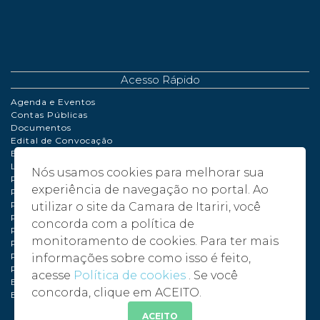
Acesso Rápido
Agenda e Eventos
Contas Públicas
Documentos
Edital de Convocação
Extrato de Contrato
LDO | LOA | PPA
Nós usamos cookies para melhorar sua
Perguntas Frequentes
experiência de navegação no portal. Ao
Políticas de Cookies
Portaria
utilizar o site da Camara de Itariri, você
Processo de Adiantamento
concorda com a política de
Relatório de Gestão Fiscal
monitoramento de cookies. Para ter mais
Plano de compras anual – PCA - 2024
Plano de compras anual – PCA - 2025
informações sobre como isso é feito,
Plano de compras anual – PCA - 2026
acesse
Política de cookies
. Se você
Balancete 2024
concorda, clique em ACEITO.
Balancete 2025
ACEITO