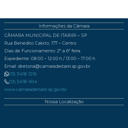
Informações da Câmara
CÂMARA MUNICIPAL DE ITARIRI – SP
Rua Benedito Calixto, 177 – Centro
Dias de Funcionamento: 2ª a 6ª feira
Expediente: 08:00 – 12:00 h / 13:00 – 17:00 h
Email: diretoria@camaradeitariri.sp.gov.br
(13) 3418-1216
(13) 3418-1614
www.camaradeitariri.sp.gov.br
Nossa Localização