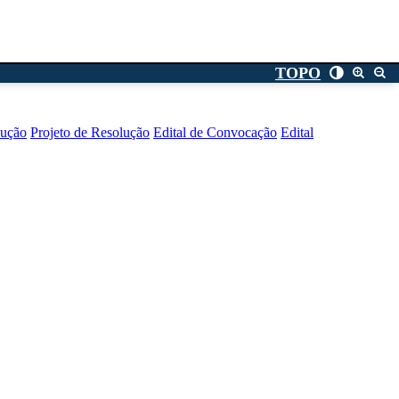
TOPO
lução
Projeto de Resolução
Edital de Convocação
Edital