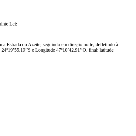
inte Lei:
m a Estrada do Azeite, seguindo em direção norte, defletindo à
 24º19’55.19’’S e Longitude 47º10’42.91’’O, final: latitude