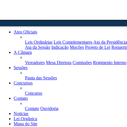
Home
Atos Oficiais
Leis Ordinárias
Leis Complementares
Ato da Presidência
Ata da Sessão
Indicação
Moções
Projeto de Lei
Requeri
A Câmara
Vereadores
Mesa Diretora
Comissões
Regimento Interno
Sessões
Pauta das Sessões
Concursos
Concurso
Contato
Contato
Ouvidoria
Noticias
Lei Orgânica
Mapa do Site