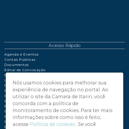
Acesso Rápido
Agenda e Eventos
Contas Públicas
Documentos
Edital de Convocação
Extrato de Contrato
LDO | LOA | PPA
Nós usamos cookies para melhorar sua
Perguntas Frequentes
experiência de navegação no portal. Ao
Políticas de Cookies
Portaria
utilizar o site da Camara de Itariri, você
Processo de Adiantamento
concorda com a política de
Relatório de Gestão Fiscal
monitoramento de cookies. Para ter mais
Plano de compras anual – PCA - 2024
Plano de compras anual – PCA - 2025
informações sobre como isso é feito,
Plano de compras anual – PCA - 2026
acesse
Política de cookies
. Se você
Balancete 2024