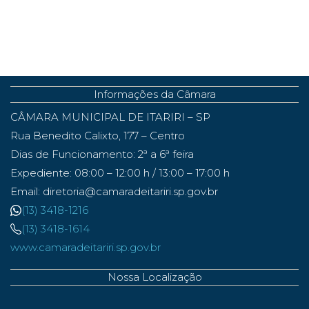
Informações da Câmara
CÂMARA MUNICIPAL DE ITARIRI – SP
Rua Benedito Calixto, 177 – Centro
Dias de Funcionamento: 2ª a 6ª feira
Expediente: 08:00 – 12:00 h / 13:00 – 17:00 h
Email: diretoria@camaradeitariri.sp.gov.br
(13) 3418-1216
(13) 3418-1614
www.camaradeitariri.sp.gov.br
Nossa Localização