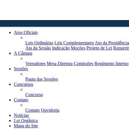
Home
Atos Oficiais
Leis Ordinárias
Leis Complementares
Ato da Presidência
Ata da Sessão
Indicação
Moções
Projeto de Lei
Requeri
A Câmara
Vereadores
Mesa Diretora
Comissões
Regimento Interno
Sessões
Pauta das Sessões
Concursos
Concurso
Contato
Contato
Ouvidoria
Noticias
Lei Orgânica
Mapa do Site