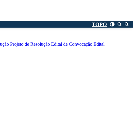
TOPO
lução
Projeto de Resolução
Edital de Convocação
Edital