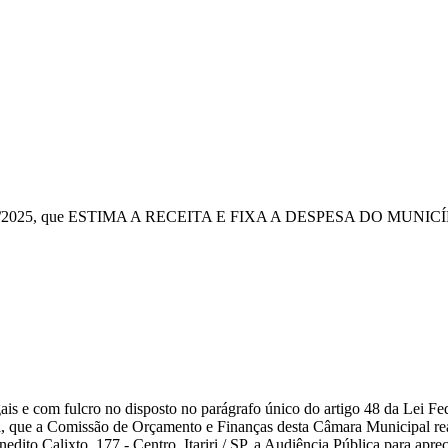
i nº 038/2025, que ESTIMA A RECEITA E FIXA A DESPESA DO MUN
gais e com fulcro no disposto no parágrafo único do artigo 48 da Lei F
da, que a Comissão de Orçamento e Finanças desta Câmara Municipal re
nedito Calixto, 177 - Centro, Itariri / SP, a Audiência Pública para apr