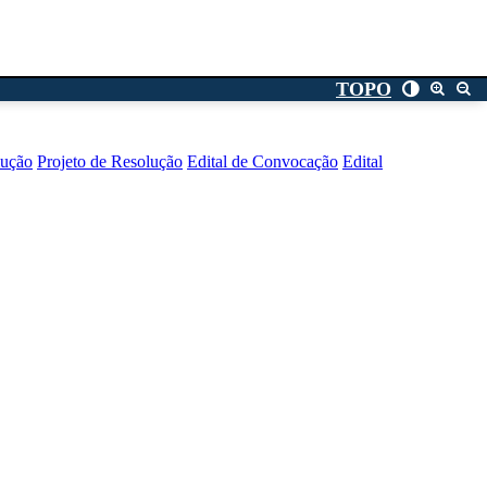
TOPO
lução
Projeto de Resolução
Edital de Convocação
Edital