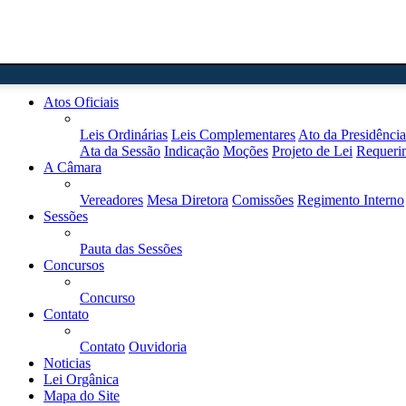
Home
Atos Oficiais
Leis Ordinárias
Leis Complementares
Ato da Presidência
Ata da Sessão
Indicação
Moções
Projeto de Lei
Requeri
A Câmara
Vereadores
Mesa Diretora
Comissões
Regimento Interno
Sessões
Pauta das Sessões
Concursos
Concurso
Contato
Contato
Ouvidoria
Noticias
Lei Orgânica
Mapa do Site