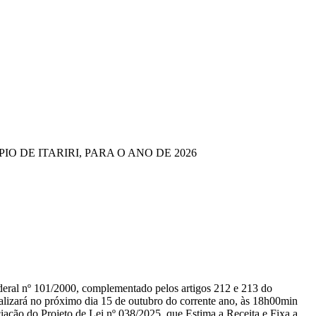
ICÍPIO DE ITARIRI, PARA O ANO DE 2026
ederal nº 101/2000, complementado pelos artigos 212 e 213 do
alizará no próximo dia 15 de outubro do corrente ano, às 18h00min
eciação do Projeto de Lei nº 038/2025, que Estima a Receita e Fixa a