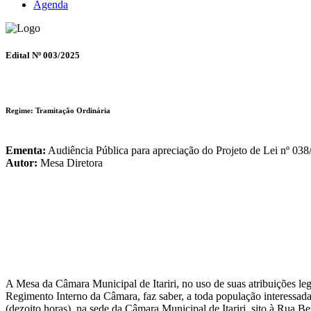
Agenda
Edital Nº 003/2025
Regime: Tramitação Ordinária
Ementa:
Audiência Pública para apreciação do Projeto de Le
Autor:
Mesa Diretora
A Mesa da Câmara Municipal de Itariri, no uso de suas atribuições le
Regimento Interno da Câmara, faz saber, a toda população interessa
(dezoito horas), na sede da Câmara Municipal de Itariri, sito à Rua Be