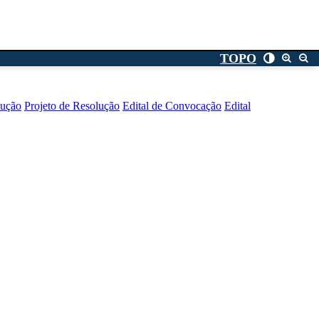
TOPO
lução
Projeto de Resolução
Edital de Convocação
Edital