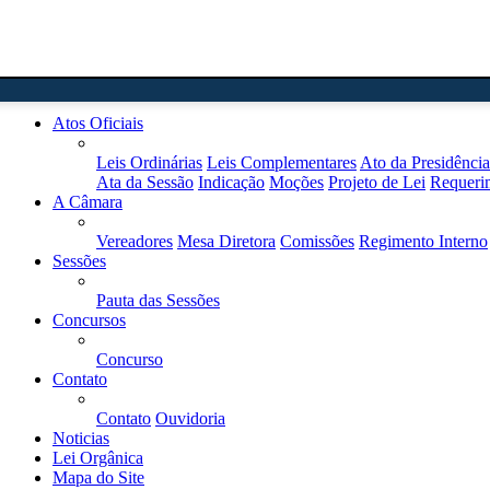
Home
Atos Oficiais
Leis Ordinárias
Leis Complementares
Ato da Presidência
Ata da Sessão
Indicação
Moções
Projeto de Lei
Requeri
A Câmara
Vereadores
Mesa Diretora
Comissões
Regimento Interno
Sessões
Pauta das Sessões
Concursos
Concurso
Contato
Contato
Ouvidoria
Noticias
Lei Orgânica
Mapa do Site