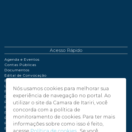
Acesso Rápido
Agenda e Eventos
Contas Públicas
Documentos
Edital de Convocação
Extrato de Contrato
LDO | LOA | PPA
Nós usamos cookies para melhorar sua
Perguntas Frequentes
experiência de navegação no portal. Ao
Políticas de Cookies
Portaria
utilizar o site da Camara de Itariri, você
Processo de Adiantamento
concorda com a política de
Relatório de Gestão Fiscal
monitoramento de cookies. Para ter mais
Plano de compras anual – PCA - 2024
Plano de compras anual – PCA - 2025
informações sobre como isso é feito,
Plano de compras anual – PCA - 2026
acesse
Política de cookies
. Se você