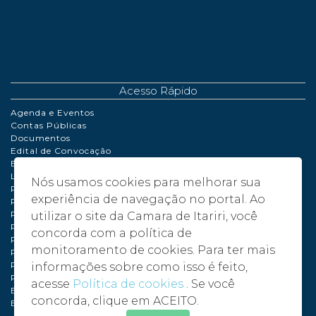
Acesso Rápido
Agenda e Eventos
Contas Públicas
Documentos
Edital de Convocação
Extrato de Contrato
LDO | LOA | PPA
Nós usamos cookies para melhorar sua
Perguntas Frequentes
experiência de navegação no portal. Ao
Políticas de Cookies
Portaria
utilizar o site da Camara de Itariri, você
Processo de Adiantamento
concorda com a política de
Relatório de Gestão Fiscal
monitoramento de cookies. Para ter mais
Plano de compras anual – PCA - 2024
Plano de compras anual – PCA - 2025
informações sobre como isso é feito,
Plano de compras anual – PCA - 2026
acesse
Política de cookies
. Se você
Balancete 2024
concorda, clique em ACEITO.
Balancete 2025