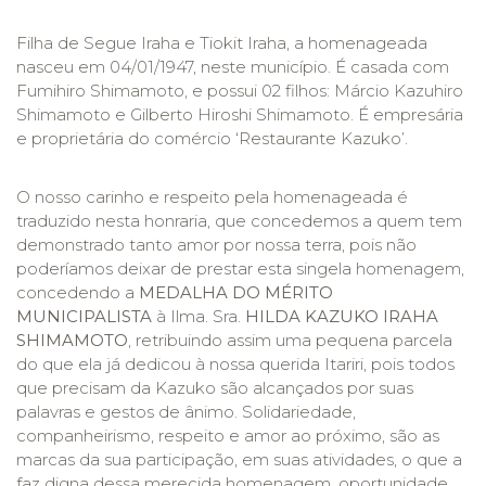
Filha de Segue Iraha e Tiokit Iraha, a homenageada
nasceu em 04/01/1947, neste município. É casada com
Fumihiro Shimamoto, e possui 02 filhos: Márcio Kazuhiro
Shimamoto e Gilberto Hiroshi Shimamoto. É empresária
e proprietária do comércio ‘Restaurante Kazuko’.
O nosso carinho e respeito pela homenageada é
traduzido nesta honraria, que concedemos a quem tem
demonstrado tanto amor por nossa terra, pois não
poderíamos deixar de prestar esta singela homenagem,
concedendo a
MEDALHA
DO MÉRITO
MUNICIPALISTA
à Ilma. Sra.
HILDA KAZUKO IRAHA
SHIMAMOTO
, retribuindo assim uma pequena parcela
do que ela já dedicou à nossa querida Itariri, pois todos
que precisam da Kazuko são alcançados por suas
palavras e gestos de ânimo. Solidariedade,
companheirismo, respeito e amor ao próximo, são as
marcas da sua participação, em suas atividades, o que a
faz digna dessa merecida homenagem, oportunidade