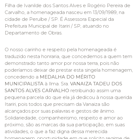
Filha de Ivanilde dos Santos Alves e Rogério Pereira de
Carvalho, a homenageada nasceu em 13/09/1989, na
cidade de Peruíbe / SP. É Assessora Especial da
Prefeitura Municipal de Itariri / SP, atuando no
Departamento de Obras.
O nosso carinho e respeito pela homenageada é
traduzido nesta honraria, que concedemos a quem tem
demonstrado tanto amor por nossa terra, pois não
poderíamos deixar de prestar esta singela homenagem,
concedendo a
MEDALHA
DO MÉRITO
MUNICIPALISTA
à Ilma. Sra.
VANAIZA TADEU DOS
SANTOS ALVES CARVALHO
retribuindo assim uma
pequena parcela do que ela já dedicou à nossa querida
Itariri, pois todos que precisam da Vanaiza são
alcançados por suas palavras e gestos de ânimo.
Solidariedade, companheirismo, respeito e amor ao
próximo, são as marcas da sua participação, em suas
atividades, o que a faz digna dessa merecida
homenagem, oportunidade em que solicito regime de