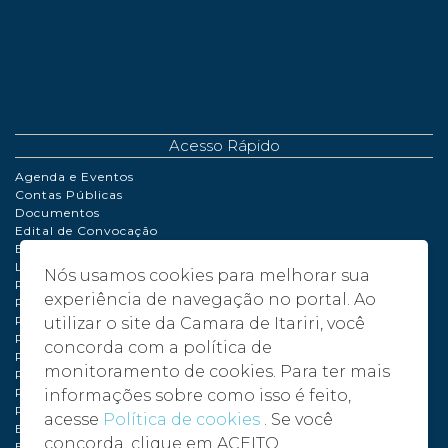
Acesso Rápido
Agenda e Eventos
Contas Públicas
Documentos
Edital de Convocação
Extrato de Contrato
LDO | LOA | PPA
Nós usamos cookies para melhorar sua
Perguntas Frequentes
experiência de navegação no portal. Ao
Políticas de Cookies
Portaria
utilizar o site da Camara de Itariri, você
Processo de Adiantamento
concorda com a política de
Relatório de Gestão Fiscal
monitoramento de cookies. Para ter mais
Plano de compras anual – PCA - 2024
Plano de compras anual – PCA - 2025
informações sobre como isso é feito,
Plano de compras anual – PCA - 2026
acesse
Política de cookies
. Se você
Balancete 2024
concorda, clique em ACEITO.
Balancete 2025