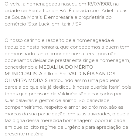
Oliveira, a homenageada nasceu em 18/07/1988, na
cidade de Santa Luzia – BA. É casada com Adiel Lucas
de Souza Morais. É empresária e proprietária do
comércio ‘Star Luck’ em Itariri / SP.
O nosso carinho e respeito pela homenageada é
traduzido nesta honraria, que concedemos a quem tem
demonstrado tanto amor por nossa terra, pois não
poderíamos deixar de prestar esta singela homenagem,
concedendo a
MEDALHA
DO MÉRITO
MUNICIPALISTA
à Ilma. Sra.
VALDINÉIA SANTOS
OLIVEIRA MORAIS
retribuindo assim uma pequena
parcela do que ela já dedicou à nossa querida Itariri, pois
todos que precisam da Valdinéia são alcançados por
suas palavras e gestos de ânimo. Solidariedade,
companheirismo, respeito e amor ao próximo, são as
marcas da sua participação, em suas atividades, o que a
faz digna dessa merecida homenagem, oportunidade
em que solicito regime de urgência para apreciação da
presente matéria.