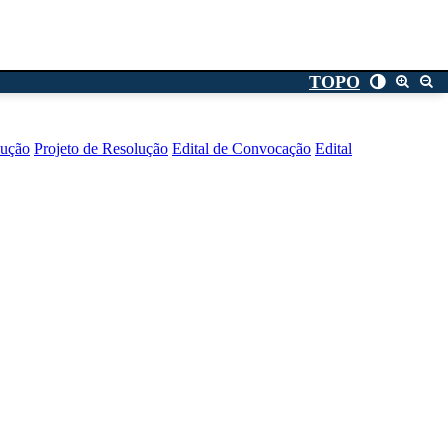
TOPO
lução
Projeto de Resolução
Edital de Convocação
Edital