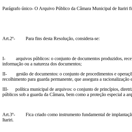
Parágrafo único- O Arquivo Público da Câmara Municipal de Itariri 
Art.2º- Para fins desta Resolução, considera-se:
I- arquivos públicos: o conjunto de documentos produzidos, recebi
informação ou a natureza dos documentos;
II- gestão de documentos: o conjunto de procedimentos e operações t
recolhimento para guarda permanente, que assegura a racionalização e 
III- política municipal de arquivos: o conjunto de princípios, diret
públicos sob a guarda da Câmara, bem como a proteção especial a arqui
Art.3º- Fica criado como instrumento fundamental de implantação
Itariri.