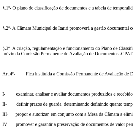
§.1º- O plano de classificação de documentos e a tabela de temporali
§.2º- A Câmara Municipal de Itariri promoverá a gestão documental co
§.3º- A criação, regulamentação e funcionamento do Plano de Class
prévio da Comissão Permanente de Avaliação de Documentos -CPAD
Art.4º- Fica instituída a Comissão Permanente de Avaliação de Doc
I- examinar, analisar e avaliar documentos produzidos e recebidos pel
II- definir prazos de guarda, determinando definindo quanto tempo 
III- propor e autorizar, em conjunto com a Mesa da Câmara a elim
IV- promover e garantir a preservação de documentos de valor perma