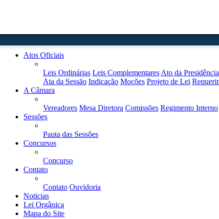
Home
Atos Oficiais
Leis Ordinárias
Leis Complementares
Ato da Presidência
Ata da Sessão
Indicação
Moções
Projeto de Lei
Requeri
A Câmara
Vereadores
Mesa Diretora
Comissões
Regimento Interno
Sessões
Pauta das Sessões
Concursos
Concurso
Contato
Contato
Ouvidoria
Noticias
Lei Orgânica
Mapa do Site