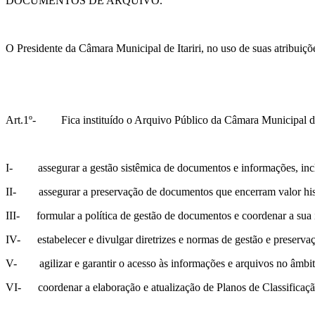
DOCUMENTOS DE ARQUIVO.
O Presidente da Câmara Municipal de Itariri, no uso de suas atribui
Art.1º- Fica instituído o Arquivo Público da Câmara Municipal de I
I- assegurar a gestão sistêmica de documentos e informações, incl
II- assegurar a preservação de documentos que encerram valor histó
III- formular a política de gestão de documentos e coordenar a sua
IV- estabelecer e divulgar diretrizes e normas de gestão e preserv
V- agilizar e garantir o acesso às informações e arquivos no âmbito
VI- coordenar a elaboração e atualização de Planos de Classificaç