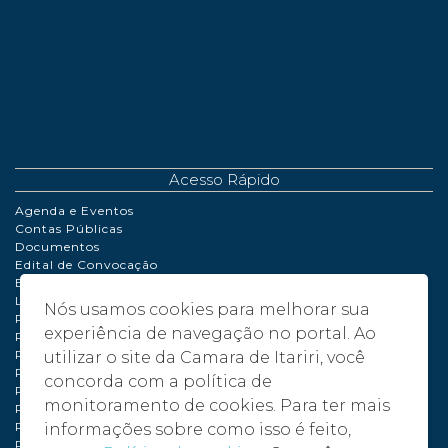
Acesso Rápido
Agenda e Eventos
Contas Públicas
Documentos
Edital de Convocação
Extrato de Contrato
LDO | LOA | PPA
Nós usamos cookies para melhorar sua
Perguntas Frequentes
experiência de navegação no portal. Ao
Políticas de Cookies
Portaria
utilizar o site da Camara de Itariri, você
Processo de Adiantamento
concorda com a política de
Relatório de Gestão Fiscal
monitoramento de cookies. Para ter mais
Plano de compras anual – PCA - 2024
Plano de compras anual – PCA - 2025
informações sobre como isso é feito,
Plano de compras anual – PCA - 2026