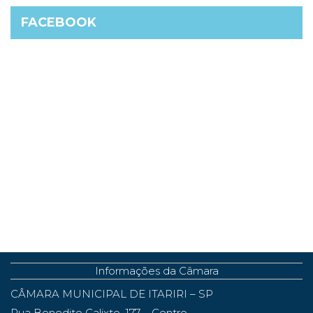
FACEBOOK
Informações da Câmara
CÂMARA MUNICIPAL DE ITARIRI – SP
Rua Benedito Calixto, 177 – Centro