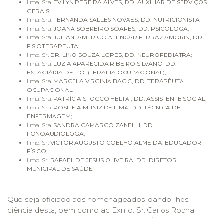
Ilma. Sra.
EVILYN PEREIRA ALVES,
DD. AUXILIAR DE SERVIÇOS
GERAIS
;
Ilma. Sra.
FERNANDA SALLES NOVAES, DD. NUTRICIONISTA
;
Ilma. Sra.
JOANA SOBREIRO SOARES, DD. PSICÓLOGA
;
Ilma. Sra.
JULIANI AMERICO ALENCAR FERRAZ AMORIN, DD.
FISIOTERAPEUTA
;
Ilmo. Sr.
DR.
LINO SOUZA LOPES, DD. NEUROPEDIATRA
;
Ilma. Sra.
LUZIA APARECIDA RIBEIRO SILVANO, DD.
ESTAGIÁRIA DE T.O. (TERAPIA OCUPACIONAL);
Ilma. Sra.
MARCELA VIRGINIA BACIC, DD. TERAPÊUTA
OCUPACIONAL
;
Ilma. Sra.
PATRÍCIA STOCCO HELTAI, DD. ASSISTENTE SOCIAL
;
Ilma. Sra.
ROSILEIA MUNIZ DE LIMA, DD. TÉCNICA DE
ENFERMAGEM
;
Ilma. Sra.
SANDRA CAMARGO ZANELLI, DD.
FONOAUDIÓLOGA
;
Ilmo. Sr.
VICTOR AUGUSTO COELHO ALMEIDA, EDUCADOR
FÍSICO
;
Ilmo. Sr.
RAFAEL DE JESUS OLIVEIRA, DD.
DIRETOR
MUNICIPAL DE SAÚDE
.
Que seja oficiado aos homenageados, dando-lhes
ciência desta, bem como ao Exmo. Sr. Carlos Rocha