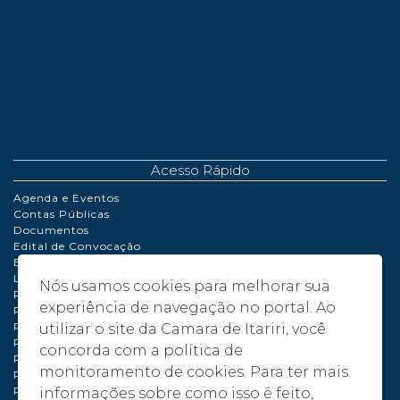
Acesso Rápido
Agenda e Eventos
Contas Públicas
Documentos
Edital de Convocação
Extrato de Contrato
LDO | LOA | PPA
Nós usamos cookies para melhorar sua
Perguntas Frequentes
experiência de navegação no portal. Ao
Políticas de Cookies
Portaria
utilizar o site da Camara de Itariri, você
Processo de Adiantamento
concorda com a política de
Relatório de Gestão Fiscal
monitoramento de cookies. Para ter mais
Plano de compras anual – PCA - 2024
Plano de compras anual – PCA - 2025
informações sobre como isso é feito,