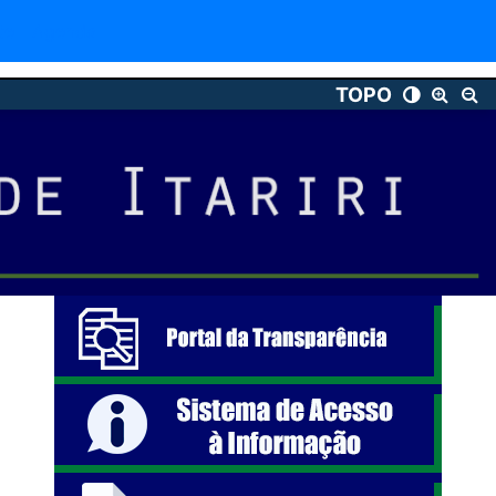
te
Agenda
TOPO