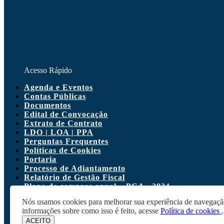
Acesso Rápido
Agenda e Eventos
Contas Públicas
Documentos
Edital de Convocação
Extrato de Contrato
LDO | LOA | PPA
Perguntas Frequentes
Políticas de Cookies
Portaria
Processo de Adiantamento
Relatório de Gestão Fiscal
Plano de compras anual – PCA - 2024
Plano de compras anual – PCA - 2025
Nós usamos cookies para melhorar sua experiência de navegação n
Plano de compras anual – PCA - 2026
informações sobre como isso é feito, acesse
Política de cookies
Balancete 2024
ACEITO
Balancete 2025