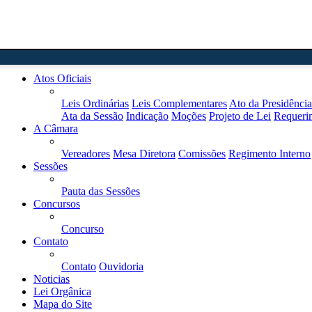
Home
Atos Oficiais
Leis Ordinárias
Leis Complementares
Ato da Presidência
Ata da Sessão
Indicação
Moções
Projeto de Lei
Requeri
A Câmara
Vereadores
Mesa Diretora
Comissões
Regimento Interno
Sessões
Pauta das Sessões
Concursos
Concurso
Contato
Contato
Ouvidoria
Noticias
Lei Orgânica
Mapa do Site