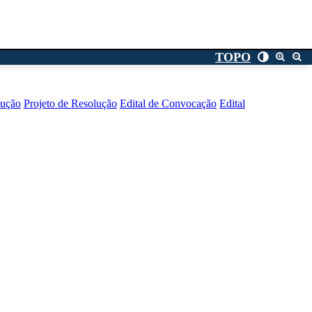
TOPO
lução
Projeto de Resolução
Edital de Convocação
Edital