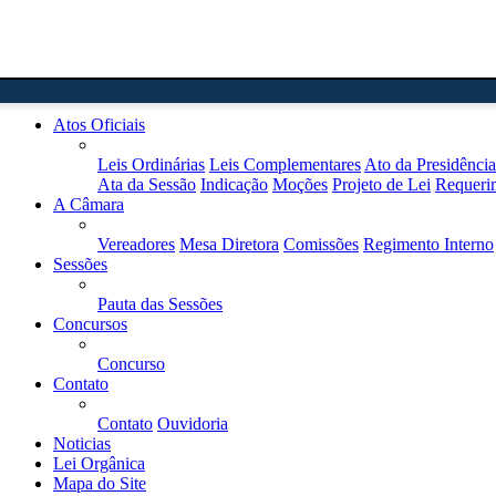
Home
Atos Oficiais
Leis Ordinárias
Leis Complementares
Ato da Presidência
Ata da Sessão
Indicação
Moções
Projeto de Lei
Requeri
A Câmara
Vereadores
Mesa Diretora
Comissões
Regimento Interno
Sessões
Pauta das Sessões
Concursos
Concurso
Contato
Contato
Ouvidoria
Noticias
Lei Orgânica
Mapa do Site