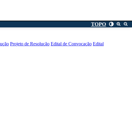
TOPO
lução
Projeto de Resolução
Edital de Convocação
Edital