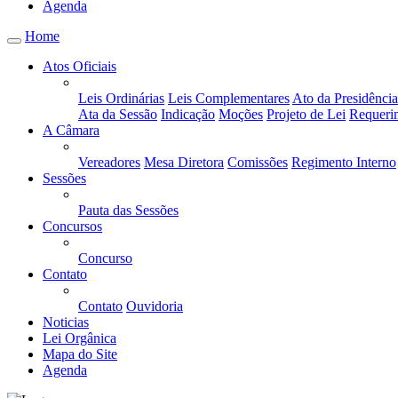
Agenda
Home
Atos Oficiais
Leis Ordinárias
Leis Complementares
Ato da Presidência
Ata da Sessão
Indicação
Moções
Projeto de Lei
Requeri
A Câmara
Vereadores
Mesa Diretora
Comissões
Regimento Interno
Sessões
Pauta das Sessões
Concursos
Concurso
Contato
Contato
Ouvidoria
Noticias
Lei Orgânica
Mapa do Site
Agenda