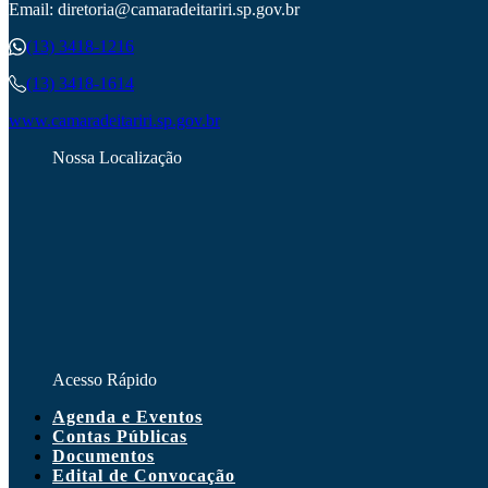
Email: diretoria@camaradeitariri.sp.gov.br
(13) 3418-1216
(13) 3418-1614
www.camaradeitariri.sp.gov.br
Nossa Localização
Acesso Rápido
Agenda e Eventos
Contas Públicas
Documentos
Edital de Convocação