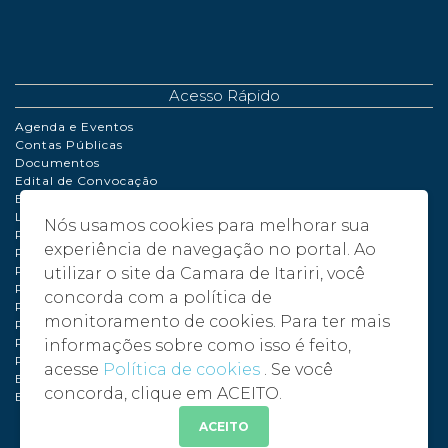
Acesso Rápido
Agenda e Eventos
Contas Públicas
Documentos
Edital de Convocação
Extrato de Contrato
LDO | LOA | PPA
Nós usamos cookies para melhorar sua
Perguntas Frequentes
experiência de navegação no portal. Ao
Políticas de Cookies
Portaria
utilizar o site da Camara de Itariri, você
Processo de Adiantamento
concorda com a política de
Relatório de Gestão Fiscal
monitoramento de cookies. Para ter mais
Plano de compras anual – PCA - 2024
Plano de compras anual – PCA - 2025
informações sobre como isso é feito,
Plano de compras anual – PCA - 2026
acesse
Política de cookies
. Se você
Balancete 2024
concorda, clique em ACEITO.
Balancete 2025
ACEITO