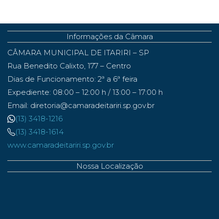
Informações da Câmara
CÂMARA MUNICIPAL DE ITARIRI – SP
Rua Benedito Calixto, 177 – Centro
Dias de Funcionamento: 2ª a 6ª feira
Expediente: 08:00 – 12:00 h / 13:00 – 17:00 h
Email: diretoria@camaradeitariri.sp.gov.br
(13) 3418-1216
(13) 3418-1614
www.camaradeitariri.sp.gov.br
Nossa Localização