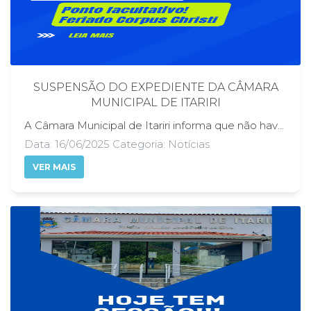
SUSPENSÃO DO EXPEDIENTE DA CÂMARA
MUNICIPAL DE ITARIRI
A Câmara Municipal de Itariri informa que não haverá expediente no dia 20 de junho de 2025 (sexta-feira), em virtude do feriado religioso de Corpus Christi, celebrado na quinta-feira, dia 19. A data é tradicionalmente marcada por celebrações religiosas e é considerada feriado nacional. Em razão do feriado, as atividades administrativas e legislativas da Câmara estarão suspensas, retomando normalmente na segunda-feira, dia 23 de junho de 2025. Durante esse período, não haverá atendimento ao público nem realização de sessões ou reuniões oficiais. A Câmara agradece a compreensão de todos e reforça seu compromisso com a transparência e o bom funcionamento dos serviços públicos. Para mais informações, os cidadãos podem acessar os canais oficiais da instituição.
Data: 16/06/2025 Categoria: Notícias
VER MAIS