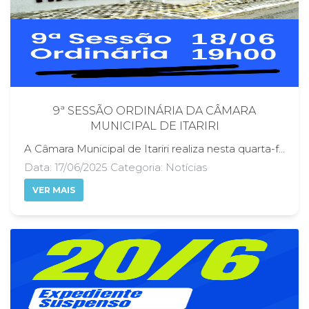
9ª SESSÃO ORDINÁRIA DA CÂMARA
MUNICIPAL DE ITARIRI
A Câmara Municipal de Itariri realiza nesta quarta-feira a 9ª Sessão Ordinária do ano, com início regimental às 19h. O encontro reúne os vereadores da cidade para debater e deliberar sobre matérias de interesse público, incluindo projetos encaminhados pelo Poder Executivo e demandas apresentadas pela comunidade. A sessão é um espaço democrático essencial para o fortalecimento da representatividade e da participação cidadã. Reforçando seu compromisso com a transparência e o acesso à informação, a Câmara transmite a sessão ao vivo pela página oficial no Facebook: facebook.com/camaradeitariri. Essa iniciativa permite que qualquer cidadão, independentemente de onde esteja, acompanhe em tempo real os debates e decisões que impactam diretamente a vida da população itaririense. Durante a sessão, os vereadores analisam propostas do Executivo Municipal e apresentam indicações, requerimentos e moções que refletem as necessidades e aspirações da comunidade. São temas que vão desde melhorias na infraestrutura urbana até ações voltadas à saúde, educação e bem-estar social. O diálogo entre os parlamentares e a sociedade é fundamental para a construção de políticas públicas mais eficazes e inclusivas. A Câmara Municipal de Itariri convida todos os cidadãos a participarem ativamente da vida política do município, seja presencialmente ou por meio das transmissões online. Acompanhar as sessões é uma forma de exercer a cidadania, fiscalizar o poder público e contribuir para uma gestão mais justa e transparente.
Data: 17/06/2025 Categoria: Notícias
VER MAIS