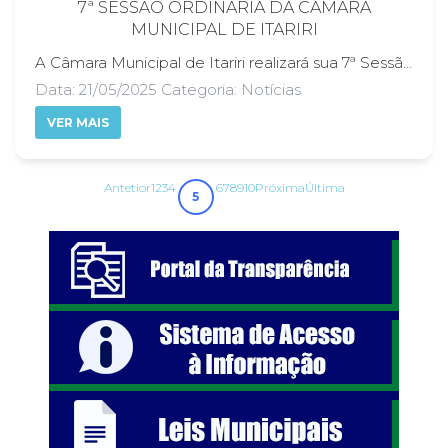
7ª SESSÃO ORDINÁRIA DA CÂMARA
MUNICIPAL DE ITARIRI
A Câmara Municipal de Itariri realizará sua 7ª Sessão Ordinária no dia 21 de maio de 2025, às 19 horas. Este é um importante espaço para discussão e deliberação de temas relevantes para a comunidade local. A sessão será transmitida ao vivo pela página oficial da Câmara no Facebook, acessível em facebook/camaradeitariri, permitindo que os cidadãos acompanhem e participem das discussões de forma interativa. Não perca a oportunidade de se informar sobre as pautas e decisões que impactam o nosso município! EXPEDIENTE: - Ata da 6ª Sessão Ordinária de 2025 - Requerimentos, Indicações e Moções Ordem do Dia: - Projeto de Lei nº 025/2025 – CMI - Denominação de Rua - Projeto de Lei nº 026/2025 – PMI - Auxílio Alimentação aos Servidores da Prefeitura
Data: 21/05/2025 Categoria: Notícias
VER MAIS
Antetior
1
2
3
4
6
7
8
9
10
Próxima
Última
5