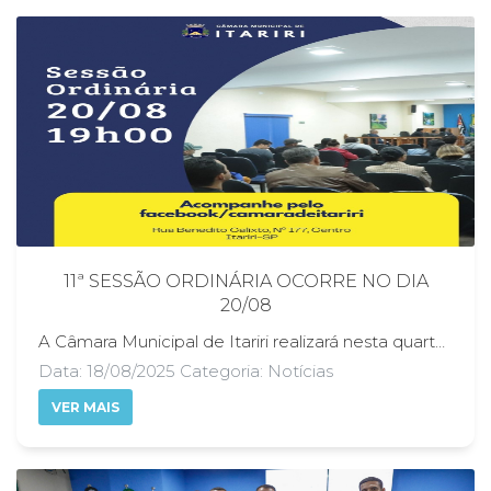
11ª SESSÃO ORDINÁRIA OCORRE NO DIA
20/08
A Câmara Municipal de Itariri realizará nesta quarta-feira, 20/08, às 19 horas, a 11ª Sessão Ordinária do 1º ano legislativo da 19ª Legislatura. O encontro acontece logo após a conclusão das Audiências Públicas referentes ao Plano Plurianual (PPA) 2026 a 2029 e à Lei de Diretrizes Orçamentárias (LDO) 2026, importantes instrumentos de planejamento e gestão das políticas públicas do município. Durante a sessão, os vereadores estarão reunidos para debater e deliberar sobre projetos e demandas que impactam diretamente a vida da população itaririense. A participação da comunidade é essencial para fortalecer a transparência e o acompanhamento das ações do Poder Legislativo. A 11ª Sessão Ordinária será transmitida ao vivo pela página oficial da Câmara Municipal de Itariri no Facebook, possibilitando que todos os cidadãos acompanhem, de forma acessível, os trabalhos legislativos. É uma oportunidade para que a população se mantenha informada e participe ativamente do desenvolvimento da cidade.
Data: 18/08/2025 Categoria: Notícias
VER MAIS