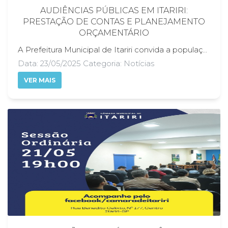
AUDIÊNCIAS PÚBLICAS EM ITARIRI:
PRESTAÇÃO DE CONTAS E PLANEJAMENTO
ORÇAMENTÁRIO
A Prefeitura Municipal de Itariri convida a população para participar das Audiências Públicas que serão realizadas no prédio da Câmara Municipal, conforme cronograma abaixo: Dia 27 de maio de 2025 (terça-feira) 18h00: Apresentação das Metas Fiscais do Executivo, referentes ao 1º quadrimestre de 2025. 18h30: Apresentação das Metas Fiscais do Departamento Municipal de Saúde, também referentes ao 1º quadrimestre de 2025. Dia 29 de maio de 2025 (quinta-feira) 18h00: Audiência Pública sobre os Projetos de Leis da LDO (Lei de Diretrizes Orçamentárias) para o exercício de 2026. 18h30: Apresentação do Plano Plurianual (PPA) para o período de 2026 a 2029. As Audiências Públicas são instrumentos importantes de transparência e participação popular, permitindo que os cidadãos acompanhem, avaliem e opinem sobre a gestão dos recursos públicos e os projetos para o futuro do município. Toda a comunidade está convidada a participar!
Data: 23/05/2025 Categoria: Notícias
VER MAIS