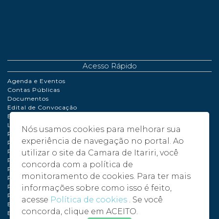
Acesso Rápido
Agenda e Eventos
Contas Públicas
Documentos
Edital de Convocação
Extrato de Contrato
LDO | LOA | PPA
Nós usamos cookies para melhorar sua
Perguntas Frequentes
experiência de navegação no portal. Ao
Políticas de Cookies
Portaria
utilizar o site da Camara de Itariri, você
Processo de Adiantamento
concorda com a política de
Relatório de Gestão Fiscal
monitoramento de cookies. Para ter mais
Plano de compras anual – PCA - 2024
Plano de compras anual – PCA - 2025
informações sobre como isso é feito,
Plano de compras anual – PCA - 2026
acesse
Política de cookies
. Se você
Balancete 2024
concorda, clique em ACEITO.
Balancete 2025