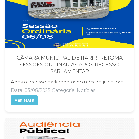
CÂMARA MUNICIPAL DE ITARIRI RETOMA
SESSÕES ORDINÁRIAS APÓS RECESSO
PARLAMENTAR
Após o recesso parlamentar do mês de julho, previsto regimentalmente, a Câmara Municipal de Itariri retoma suas atividades legislativas nesta quarta-feira, 6 de agosto, com a realização da 10ª Sessão Ordinária de 2025. A reunião acontecerá no plenário da Casa de Leis, a partir das 19h, e será transmitida ao vivo pelas redes sociais oficiais da Câmara, no YouTube e no Facebook, garantindo transparência e acesso à população. O retorno das sessões marca a continuidade dos trabalhos legislativos do segundo semestre, com a discussão de projetos, indicações e demais assuntos de interesse público. Apesar da suspensão temporária das sessões ordinárias durante o recesso, os vereadores mantiveram seus compromissos com a comunidade, visitando bairros, ouvindo moradores e levantando as principais demandas da população. O período foi utilizado para fortalecer o diálogo com os munícipes e preparar propostas que serão apresentadas nas próximas sessões. A Câmara Municipal reforça seu compromisso com a transparência, a participação cidadã e o trabalho conjunto com a sociedade itaririense. A presença da população, seja presencialmente ou por meio das transmissões ao vivo, é fundamental para o fortalecimento da democracia e do papel fiscalizador do Poder Legislativo.
Data: 05/08/2025 Categoria: Notícias
VER MAIS