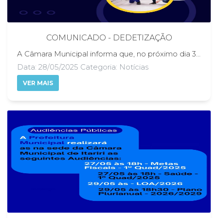
COMUNICADO - DEDETIZAÇÃO
A Câmara Municipal informa que, no próximo dia 30 de maio de 2025, a partir das 14h00, será realizada a dedetização das dependências desta Casa de Leis. Em razão dos procedimentos de segurança e saúde necessários durante a aplicação dos produtos, não será permitida a permanência de pessoas nas dependências da Câmara Municipal enquanto os serviços estiverem sendo executados. Dessa forma, o expediente de funcionamento e de atendimento ao público será encerrado às 14h00 no referido dia. Contamos com a compreensão de todos.
Data: 28/05/2025 Categoria: Notícias
VER MAIS