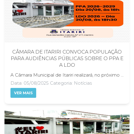
CÂMARA DE ITARIRI CONVOCA POPULAÇÃO
PARA AUDIÊNCIAS PÚBLICAS SOBRE O PPA E
A LDO
A Câmara Municipal de Itariri realizará, no próximo dia 20 de agosto de 2025, duas importantes Audiências Públicas voltadas à apreciação de propostas que irão nortear o planejamento orçamentário do município. A primeira, com início às 18h, tratará do Projeto de Lei nº 027/2025, que dispõe sobre o Plano Plurianual (PPA) para o período de 2026 a 2029. Na sequência, às 18h30, será a vez da Audiência referente ao Projeto de Lei nº 028/2025, que trata da Lei de Diretrizes Orçamentárias (LDO) para o exercício de 2026. As audiências públicas representam momentos fundamentais de escuta e diálogo entre o Poder Legislativo e a sociedade civil. Por isso, a Câmara reforça o convite à população para que participe ativamente, levando sugestões, opiniões e questionamentos sobre os projetos apresentados. A construção das políticas públicas deve refletir as reais necessidades da comunidade, e a participação popular é o caminho para garantir maior transparência, legitimidade e eficácia nas decisões. O Plano Plurianual define as diretrizes, objetivos e metas da administração pública para um período de quatro anos, enquanto a LDO estabelece as prioridades e metas fiscais para o ano seguinte. Ambos os projetos são essenciais para o bom funcionamento da gestão municipal e impactam diretamente áreas como saúde, educação, infraestrutura, cultura e assistência social. A Câmara Municipal de Itariri reafirma seu compromisso com a transparência e o fortalecimento da cidadania, incentivando todos os moradores a se envolverem nas decisões que moldam o futuro da cidade. A presença da população nas audiências públicas é um direito e também um importante exercício democrático. Além da participação presencial, os cidadãos também podem contribuir com suas sugestões por meio dos links: Plano Plurianual 2026 a 2029 (PPA): https://forms.gle/9zEECPGfrU1G7TTU8 Lei de Diretrizes Orçamentária 2026 (LDO): https://forms.gle/qAP9aZWb7Z9gzmBj9
Data: 05/08/2025 Categoria: Notícias
VER MAIS