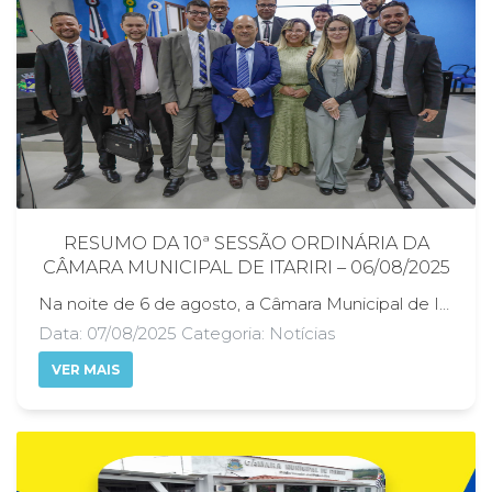
RESUMO DA 10ª SESSÃO ORDINÁRIA DA
CÂMARA MUNICIPAL DE ITARIRI – 06/08/2025
Na noite de 6 de agosto, a Câmara Municipal de Itariri realizou sua 10ª Sessão Ordinária de 2025, presidida pelo vereador Luiz Antonio Franco Alixandria. Entre os principais assuntos tratados estiveram: Aprovação da Ata da 9ª Sessão Ordinária; Recebimento dos Projetos de Lei do Executivo sobre o Plano Plurianual (PPA 2026-2029) e a Lei de Diretrizes Orçamentárias (LDO 2026), com audiências públicas já agendadas para 20/08; Aprovação de requerimentos abordando temas como: sinalização viária, gestão de espaços públicos, saúde especializada e informações sobre o Hino Municipal; Apresentação de indicações para melhorias em estradas, infraestrutura, saúde, trânsito, transporte de pacientes e causa animal; Aprovação de moções de congratulações, apoio e pesar, reconhecendo personalidades e serviços prestados à comunidade; Uso da Tribuna Livre pelos vereadores, com destaques para educação, saúde, segurança viária, castração de animais e o movimento Agosto Lilás; Na Ordem do Dia, foi aprovado por unanimidade o Projeto de Lei nº 033/2025, de autoria do vereador Hélio Alves Ribeiro, que denomina estrada municipal. A sessão foi encerrada às 22h17, com convocação para a 11ª Sessão Ordinária, a realizar-se em 20 de agosto de 2025, às 19h, no Plenário Vereador Henrique Ferreira Monteiro.
Data: 07/08/2025 Categoria: Notícias
VER MAIS