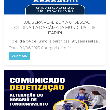
HOJE SERÁ REALIZDA A 8ª SESSÃO
ORDINÁRIA DA CÂMARA MUNICIPAL DE
ITARIRI
Hoje, dia 04 de junho, a partir das 19h, será realizada a 8ª Sessão Ordinária da Câmara Municipal de Itariri. O encontro reunirá os vereadores para discutir e deliberar sobre assuntos de interesse da população, além de apresentar indicações, requerimentos e projetos que visam o desenvolvimento do município e o bem-estar dos itaririenses. A Sessão será transmitida ao vivo pela página oficial da Câmara no Facebook, no endereço facebook.com/camaradeitariri. Essa iniciativa permite que todos os cidadãos, mesmo aqueles que não podem comparecer presencialmente, acompanhem os debates e decisões que impactam diretamente a vida da comunidade. É fundamental a participação popular, seja comparecendo à sede do Legislativo ou acompanhando a transmissão online. A presença e o interesse da população fortalecem a democracia e garantem que os representantes eleitos estejam sempre atentos às demandas e necessidades da cidade, exercendo seu mandato com responsabilidade e compromisso público. A transmissão ao vivo é mais do que uma ferramenta de comunicação — é um instrumento de transparência, princípio que orienta os trabalhos desta Casa Legislativa. Ao abrir as portas e as transmissões para a população, a Câmara reafirma seu compromisso com a ética, o diálogo e a prestação de contas, garantindo que todos os cidadãos possam fiscalizar e participar ativamente da gestão pública.
Data: 04/06/2025 Categoria: Notícias
VER MAIS