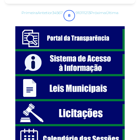
Primeira
Antetior
3
4
5
6
7
9
10
11
12
13
Próxima
Última
8