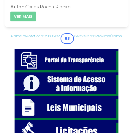
Autor:
Carlos Rocha Ribeiro
VER MAIS
Primeira
Antetior
78
79
80
81
82
84
85
86
87
88
Próxima
Última
83