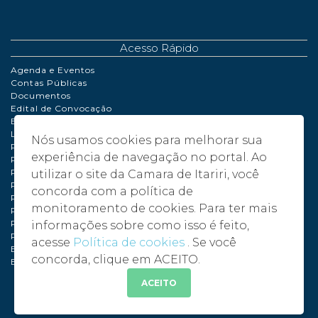
Acesso Rápido
Agenda e Eventos
Contas Públicas
Documentos
Edital de Convocação
Extrato de Contrato
LDO | LOA | PPA
Nós usamos cookies para melhorar sua
Perguntas Frequentes
experiência de navegação no portal. Ao
Políticas de Cookies
Portaria
utilizar o site da Camara de Itariri, você
Processo de Adiantamento
concorda com a política de
Relatório de Gestão Fiscal
monitoramento de cookies. Para ter mais
Plano de compras anual – PCA - 2024
Plano de compras anual – PCA - 2025
informações sobre como isso é feito,
Plano de compras anual – PCA - 2026
acesse
Política de cookies
. Se você
Balancete 2024
concorda, clique em ACEITO.
Balancete 2025
ACEITO
©
2026 - Câmara Municipal de Itariri - SP