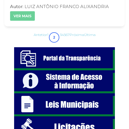
Autor:
LUIZ ANTÔNIO FRANCO ALIXANDRIA
VER MAIS
Antetior
1
3
4
5
6
7
Próxima
Última
2