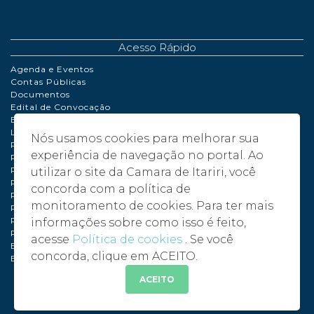
Acesso Rápido
Agenda e Eventos
Contas Públicas
Documentos
Edital de Convocação
Extrato de Contrato
LDO | LOA | PPA
Nós usamos cookies para melhorar sua
Perguntas Frequentes
experiência de navegação no portal. Ao
Políticas de Cookies
Portaria
utilizar o site da Camara de Itariri, você
Processo de Adiantamento
concorda com a política de
Relatório de Gestão Fiscal
monitoramento de cookies. Para ter mais
Plano de compras anual – PCA - 2024
Plano de compras anual – PCA - 2025
informações sobre como isso é feito,
Plano de compras anual – PCA - 2026
acesse
Política de cookies
. Se você
Balancete 2024
concorda, clique em ACEITO.
Balancete 2025
ACEITO
©
2026 - Câmara Municipal de Itariri - SP