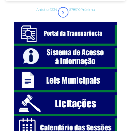
Antetior
1
2
3
4
6
7
8
9
10
Próxima
5