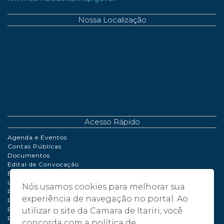
Nossa Localização
Acesso Rápido
Agenda e Eventos
Contas Públicas
Documentos
Edital de Convocação
Extrato de Contrato
LDO | LOA | PPA
Nós usamos cookies para melhorar sua
Perguntas Frequentes
experiência de navegação no portal. Ao
Políticas de Cookies
Portaria
utilizar o site da Camara de Itariri, você
Processo de Adiantamento
concorda com a política de