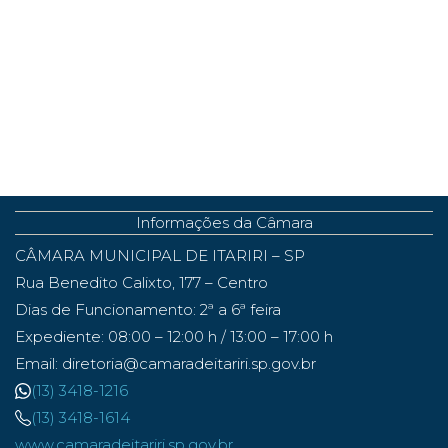
Informações da Câmara
CÂMARA MUNICIPAL DE ITARIRI – SP
Rua Benedito Calixto, 177 – Centro
Dias de Funcionamento: 2ª a 6ª feira
Expediente: 08:00 – 12:00 h / 13:00 – 17:00 h
Email: diretoria@camaradeitariri.sp.gov.br
(13) 3418-1216
(13) 3418-1614
www.camaradeitariri.sp.gov.br